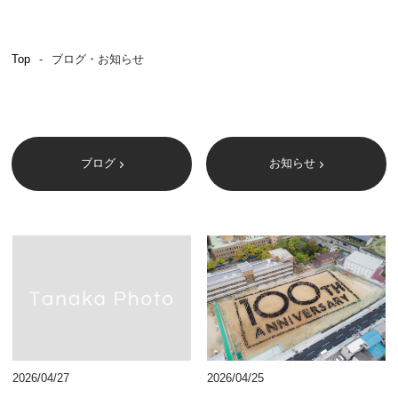
証明写真・焼増し
成⼈式
Top
ブログ・お知らせ
ロケ撮影
ドローン空撮
企業向け出張撮影
ブログ
お知らせ
学校向け出張撮影
貸⾐装
フォトギャラリー
よくある質問
ブログ・お知らせ
2026/04/27
2026/04/25
カメラマン募集