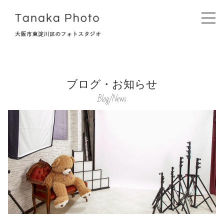
ブログ・お知らせ
Top
Blog/News
タナカフォトについて
初めての方へ
撮影プラン
記念撮影
お宮参り・七五三
マタニティ・ベビーフォト