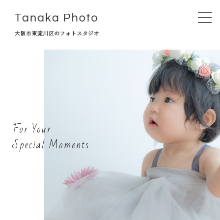
Top
タナカフォトについて
For Your
初めての方へ
Special Moments
撮影プラン
記念撮影
お宮参り・七五三
マタニティ・ベビーフォト