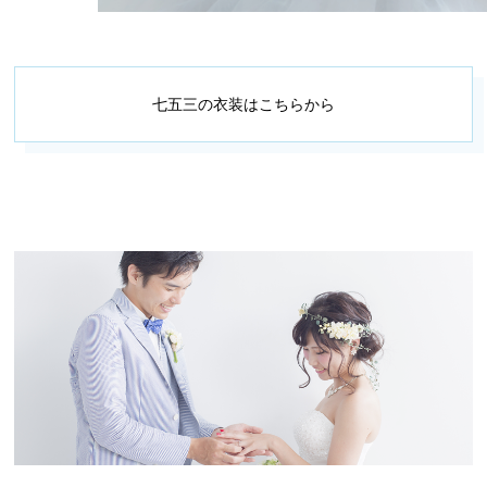
証明写真・焼増し
成⼈式
七五三の衣装はこちらから
ロケ撮影
ドローン空撮
企業向け出張撮影
学校向け出張撮影
貸⾐装
フォトギャラリー
よくある質問
ブログ・お知らせ
カメラマン募集