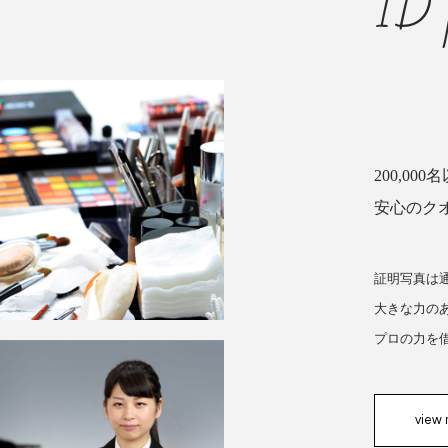
ID 
200,0
安心のク
証明写真は
大きな力の
プロの力を
view