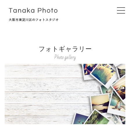
フォトギャラリー
Top
Photo gallery
タナカフォトについて
初めての方へ
撮影プラン
記念撮影
お宮参り・七五三
マタニティ・ベビーフォト