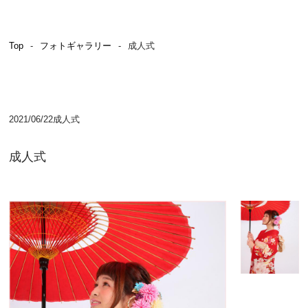
証明写真・焼増し
成⼈式
Top
フォトギャラリー
成人式
ロケ撮影
ドローン空撮
2021/06/22
成人式
企業向け出張撮影
学校向け出張撮影
成人式
貸⾐装
フォトギャラリー
よくある質問
ブログ・お知らせ
カメラマン募集