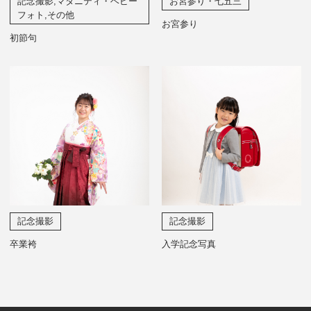
記念撮影,マタニティ・ベビー
お宮参り・七五三
フォト,その他
お宮参り
初節句
記念撮影
記念撮影
卒業袴
入学記念写真