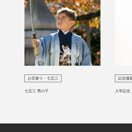
お宮参り・七五三
記念撮
七五三 男の子
入学記念