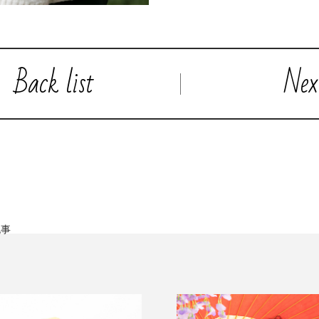
Back list
Nex
記事