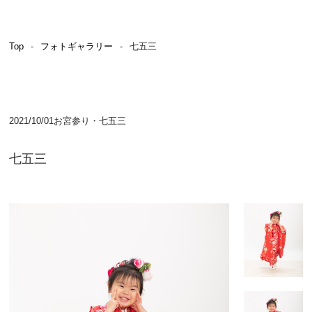
証明写真・焼増し
成⼈式
Top
フォトギャラリー
七五三
ロケ撮影
ドローン空撮
2021/10/01
お宮参り・七五三
企業向け出張撮影
学校向け出張撮影
七五三
貸⾐装
フォトギャラリー
よくある質問
ブログ・お知らせ
カメラマン募集