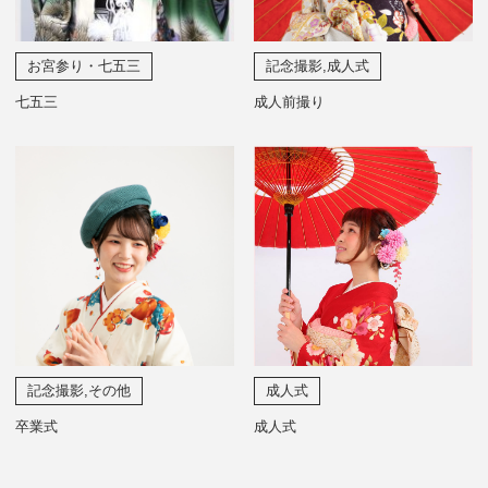
お宮参り・七五三
記念撮影,成人式
七五三
成人前撮り
記念撮影,その他
成人式
卒業式
成人式