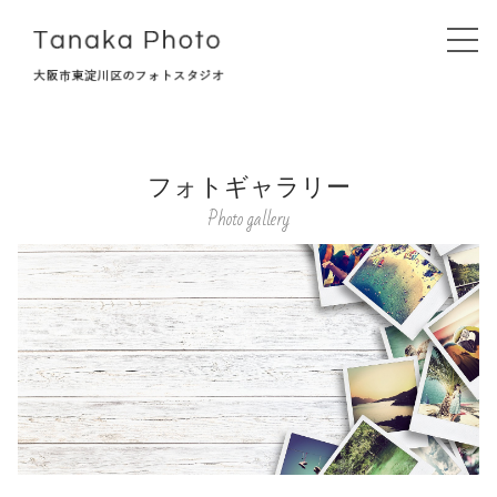
フォトギャラリー
Top
Photo gallery
タナカフォトについて
初めての方へ
撮影プラン
記念撮影
お宮参り・七五三
マタニティ・ベビーフォト